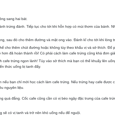
êng sang hai bát.
h trứng đánh. Tiếp tục cho tới khi hỗn hợp có mùi thơm của bánh. N
g, sau đó cho thêm đường và mật ong vào. Đánh kĩ cho tới khi lòng t
thể cho thêm chút đường hoặc không tùy theo khẩu vị và sở thích. Đổ 
 rẻ hơn đã hoàn thành rồi! Có phải cách làm cafe trứng cũng khá đơn g
h cafe trứng ngon lành! Tùy vào sở thích mà bạn có thể khuấy lên uố
ến thức uống bị tanh đấy.
 tâm nếu bạn chỉ mới học cách làm cafe trứng. Nếu trứng hay cafe được
ều nguyên liệu.
ông quá đắng. Cốc cafe cũng cần có vị béo ngậy đặc trưng của cafe tr
g sẽ có vị tanh và trở nên khó uống nếu để nguội.