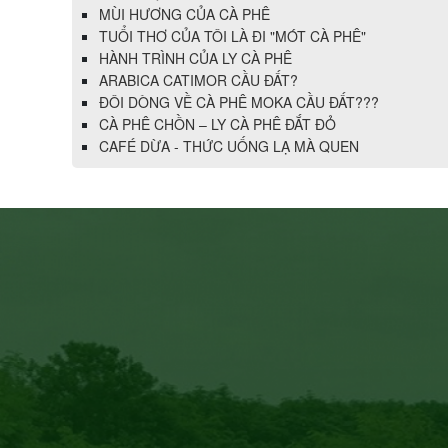
MÙI HƯƠNG CỦA CÀ PHÊ
TUỔI THƠ CỦA TÔI LÀ ĐI "MÓT CÀ PHÊ"
HÀNH TRÌNH CỦA LY CÀ PHÊ
ARABICA CATIMOR CẦU ĐẤT?
ĐÔI DÒNG VỀ CÀ PHÊ MOKA CẦU ĐẤT???
CÀ PHÊ CHỒN – LY CÀ PHÊ ĐẮT ĐỎ
CAFÉ DỪA - THỨC UỐNG LẠ MÀ QUEN