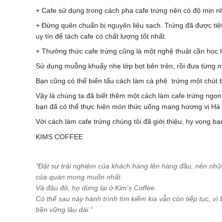
+ Cafe sử dụng trong cách pha cafe trứng nên có độ mịn n
+ Đừng quên chuẩn bị nguyên liệu sạch. Trứng đã được tiệ
uy tín để tách cafe có chất lượng tốt nhất.
+ Thưởng thức cafe trứng cũng là một nghệ thuật cần học h
Sử dụng muỗng khuấy nhẹ lớp bọt bên trên, rồi đưa từng m
Bạn cũng có thể biến tấu cách làm cà phê trứng một chút b
Vậy là chúng ta đã biết thêm một cách làm cafe trứng ngon
bạn đã có thể thực hiện món thức uống mang hương vị Hà 
Với cách làm cafe trứng chúng tôi đã giới thiệu, hy vọng 
"Đặt sự trải nghiệm của khách hàng lên hàng đầu, nên nhữ
của quán mong muốn nhất.
Và đâu đó, họ dừng lại ở Kim's Coffee.
Có thể sau này hành trình tìm kiếm kia vẫn còn tiếp tục, vì 
bền vững lâu dài."