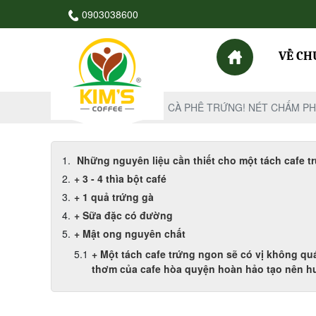
0903038600
VỀ CH
Trang chủ
Tin Tức
CÀ PHÊ TRỨNG! NÉT CHẤM PH
Những nguyên liệu cần thiết cho một tách cafe t
+ 3 - 4 thìa bột café
+ 1 quả trứng gà
+ Sữa đặc có đường
+ Mật ong nguyên chất
+ Một tách cafe trứng ngon sẽ có vị không qu
thơm của cafe hòa quyện hoàn hảo tạo nên h