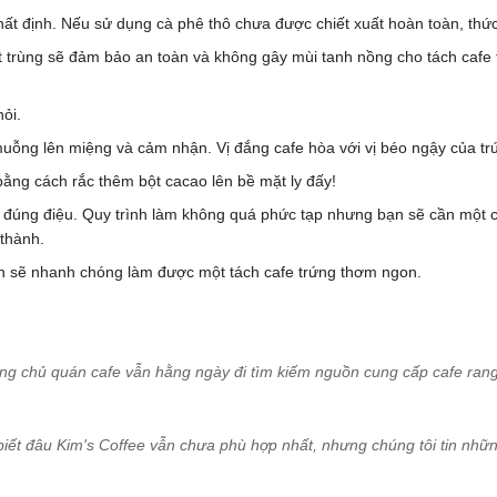
hất định. Nếu sử dụng cà phê thô chưa được chiết xuất hoàn toàn, thứ
t trùng sẽ đảm bảo an toàn và không gây mùi tanh nồng cho tách cafe
ỏi.
uỗng lên miệng và cảm nhận. Vị đắng cafe hòa với vị béo ngậy của tr
ằng cách rắc thêm bột cacao lên bề mặt ly đấy!
 đúng điệu. Quy trình làm không quá phức tạp nhưng bạn sẽ cần một ch
thành.
bạn sẽ nhanh chóng làm được một tách cafe trứng thơm ngon.
ng chủ quán cafe vẫn hằng ngày đi tìm kiếm nguồn cung cấp cafe rang
biết đâu Kim's Coffee
vẫn chưa phù hợp nhất, nhưng chúng tôi tin những g