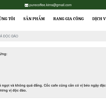
purecoffee.kims@gmail.com
ÚNG TÔI
SẢN PHẨM
RANG GIA CÔNG
DỊCH 
Á ĐỘC ĐÁO
rứng:
á ngọt và không quá đắng. Cốc cafe cũng cần có vị béo ngậy đặc 
ương vị độc đáo.