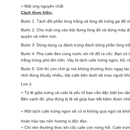
+ Mật ong nguyên chất
Cách thực hiện:
Bước 1: Tách đôi phần lòng trắng và lòng đỏ trứng gà để ri
Bước 2: Cho mật ong vào bát đựng lòng đỏ và dùng máy đán
quyện và mềm mịn.
Bước 3: Dùng dụng cụ đánh trứng đánh bông phần lòng trắn
Bước 4: Pha cafe đen cùng nước sôi rồi đổ ra cốc. Bạn có 
trắng trứng phủ lên trên. Vậy là tách cafe trứng ngon, bổ,
Bước 5: Giờ thì còn chờ gì mà không thưởng thức ngay tác
nhớ đừng khuấy nhiều, lớp cafe bên dưới sẽ mau nguội khi
Lưu ý:
+ Tỷ lệ giữa trứng và cafe là yếu tố bạn cần đặc biệt lưu
Bên cạnh đó, pha đúng tỷ lệ sẽ giúp bạn tiết kiệm được nhi
+ Một tách cafe trứng ngon sẽ có vị không quá ngọt và kh
hoàn hảo tạo nên hương vị độc đáo.
+ Chỉ nên thưởng thức khi cốc cafe còn nóng hổi. Cafe trứn