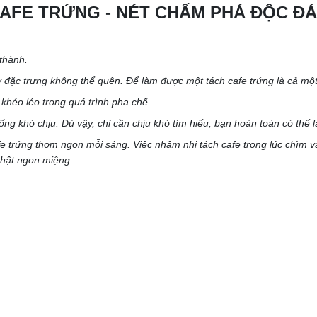
AFE TRỨNG - NÉT CHẤM PHÁ ĐỘC Đ
thành.
y đặc trưng không thể quên. Để làm được một tách cafe trứng là cả một
khéo léo trong quá trình pha chế.
ống khó chịu. Dù vậy, chỉ cần chịu khó tìm hiểu, bạn hoàn toàn có thể l
e trứng thơm ngon mỗi sáng. Việc nhâm nhi tách cafe trong lúc chìm và
thật ngon miệng.