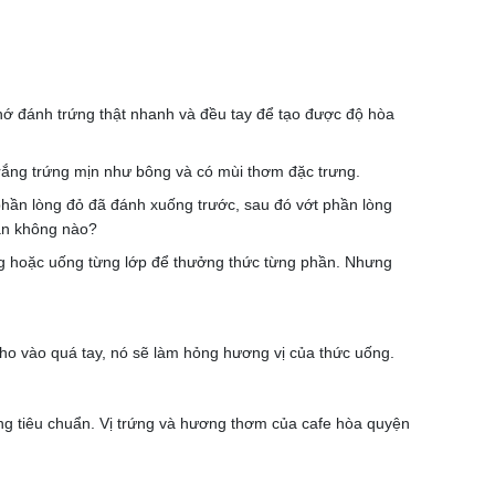
hớ đánh trứng thật nhanh và đều tay để tạo được độ hòa
rắng trứng mịn như bông và có mùi thơm đặc trưng.
phần lòng đỏ đã đánh xuống trước, sau đó vớt phần lòng
iản không nào?
ng hoặc uống từng lớp để thưởng thức từng phần. Nhưng
 cho vào quá tay, nó sẽ làm hỏng hương vị của thức uống.
ứng tiêu chuẩn. Vị trứng và hương thơm của cafe hòa quyện