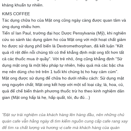
kháng khuẩn tự nhiên.
Tác dụng chữa ho của Mật ong cũng ngày càng được quan tâm và
ứng dụng nhiều hơn.
Tiến sĩ Ian Paul, trường đại học Dược Pensylvania (Mỹ), khi nghiên
cứu so sánh tác dụng giảm ho của Mật ong với một hoạt chất giảm
ho được sử dụng phổ biến là Dextromethorphan, đã kết luận “Kết
quả rõ rệt đến nỗi chúng tôi có thể khẳng định mật ong tốt hơn tất
cả các thuốc mua ở quầy”. Với trẻ nhỏ, ông cũng khẳng định “Sử
dụng mật ong là một liệu pháp tự nhiên, hiệu quả mà các bậc cha
mẹ nên dùng cho trẻ trên 1 tuổi khi chúng bị ho hay cảm cúm”.
Mật ong được sử dụng để chữa ho dưới nhiều cách: Sử dụng mật
ong nguyên chất; Mật ong kết hợp với một số loại cây, lá, hoa, củ,
quả để chế biến thành phương thuốc trừ ho theo kinh nghiệm dân
gian (Mật ong hấp lá hẹ, hấp quất, tỏi, đu đủ…)
"Đặt sự trải nghiệm của khách hàng lên hàng đầu, nên những chủ
quán cafe vẫn hằng ngày đi tìm kiếm nguồn cung cấp cafe rang xay
để tìm ra chất lượng và hương vị cafe mà khách hàng của quán