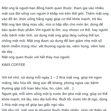
Mật ong là người bạn đồng hành quen thuộc, tham gia vào nhiều
mặt của đời sống con người ở khắp nơi trên thế giới. Thêm mật ong
vào đồ ăn, thức uống hằng ngày giúp cơ thể khỏe mạnh, trẻ lâu.
Mật ong làm tăng màu sắc, mùi vị hấp dẫn cho món ăn; dùng để
bảo quản thực phẩm.Với người bị ốm, suy nhược cơ thể, hay người
mắc bệnh mãn tính, sử dụng mật ong giúp tăng cường thể lực,
chống mệt mỏi. Mật ong được sử dụng để làm giảm nhẹ một số
bệnh nhiễm trùng như: vết thương ngoài da, viêm họng, viêm loét
dạ dày…
Mật ong quen thuộc với hết thảy mọi người.
Với trẻ nhỏ, sử dụng mỗi ngày 1 – 2 thìa mật ong, giúp trẻ ngon
miệng, tiêu hóa tốt, tăng sức đề kháng, phòng ngừa các bệnh
thường gặp (rối loạn tiêu hóa, ho, cảm, sốt…).
Người già, mỗi sớm uống một ly nước ấm pha mật ong, giúp cơ thể
khỏe mạnh, trẻ lâu, kéo dài tuổi thọ. Buổi tối, trước khi đi ngủ, dùng
1 thìa mật ong sẽ giúp tạo giấc ngủ sâu.
Với phụ nữ, mật ong là phương thuốc thiên nhiên, giúp cải thiện vẻ