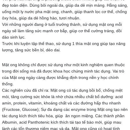
đẹp toàn diện. Dùng bôi ngoài da, giúp da dẻ mịn màng. Hằng sáng,
uống một ly nước pha mật ong, chanh, giúp thanh lọc cơ thể, chống
ôxy hóa, giúp da dẻ hồng hào, tươi nhuận.
Với những người đang ở tuổi trưởng thành, sử dụng mật ong mỗi
ngày sẽ làm tăng sức mạnh cơ bắp, giúp cơ thể cường tráng, dồi
dào sinh lực.
Trước khi luyện tập thể thao, sử dụng 1 thìa mật ong giúp tạo năng
lượng, tăng sức bền bỉ, dẻo dai.
Mật ong không chỉ được sử dụng như một kinh nghiệm quen thuộc
trong đời sống mà đã được khoa học chứng minh tác dụng. Vai trò
của Mật ong ngày càng được khẳng định trong nền y học chính
thống.
Các nghiên cứu đã chỉ ra: Mật ong có tác dụng bồi bổ, chống mệt
mỏi, tăng cường sức khỏe là nhờ chứa nhiều chất bổ dưỡng: acid
amin, protein, vitamin, khoáng chất và các đường hấp thu nhanh
(Fructose, Glucose); Sự đa dạng các enzyme trong Mật ong tạo nên
tác dụng kích thích tiêu hóa, giúp ăn ngon miệng. Các thành phần
Albumin, acid Panthotenic kích thích tái tạo tế bào mới, giúp mau
lành các tổn thương niêm mạc và da. Mật ong cũng có hoạt tính