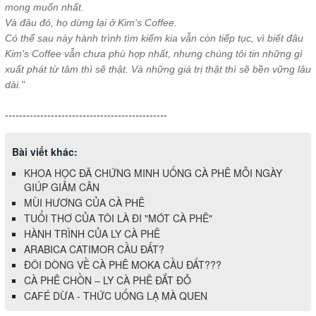
mong muốn nhất.
Và đâu đó, họ dừng lại ở Kim's Coffee.
Có thể sau này hành trình tìm kiếm kia vẫn còn tiếp tục, vì biết đâu
Kim's Coffee
vẫn chưa phù hợp nhất, nhưng chúng tôi tin những gì
xuất phát từ tâm thì sẽ thật. Và những giá trị thật thì sẽ bền vững lâu
dài."
----------------------------------------------
Bài viết khác:
KHOA HỌC ĐÃ CHỨNG MINH UỐNG CÀ PHÊ MỖI NGÀY
GIÚP GIẢM CÂN
MÙI HƯƠNG CỦA CÀ PHÊ
TUỔI THƠ CỦA TÔI LÀ ĐI "MÓT CÀ PHÊ"
HÀNH TRÌNH CỦA LY CÀ PHÊ
ARABICA CATIMOR CẦU ĐẤT?
ĐÔI DÒNG VỀ CÀ PHÊ MOKA CẦU ĐẤT???
CÀ PHÊ CHỒN – LY CÀ PHÊ ĐẮT ĐỎ
CAFÉ DỪA - THỨC UỐNG LẠ MÀ QUEN