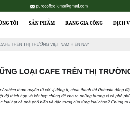
purecoffee.kims@gmail.com
ÚNG TÔI
SẢN PHẨM
RANG GIA CÔNG
DỊCH 
CAFE TRÊN THỊ TRƯỜNG VIỆT NAM HIỆN NAY
ỮNG LOẠI CAFE TRÊN THỊ TRƯỜNG
ư Arabica thơm quyến rũ với vị đắng ít, chua thanh thì Robusta đắng 
iệt độ thích hợp và kết hợp chúng để cho ra những hương vị cà phê phù 
 loại hạt cà phê phổ biến và đặc trưng của từng loại chưa? Chúng ta 