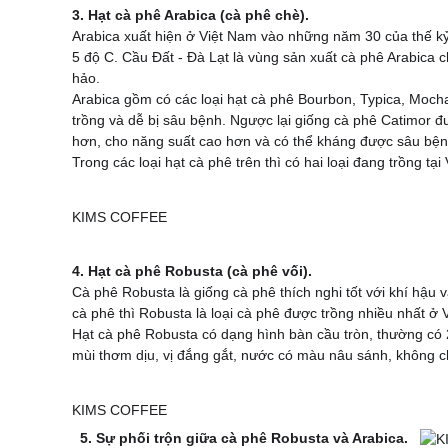
3. Hạt cà phê Arabica (cà phê chè).
Arabica xuất hiện ở Việt Nam vào những năm 30 của thế kỷ
5 độ C. Cầu Đất - Đà Lạt là vùng sản xuất cà phê Arabica 
hảo.
Arabica gồm có các loại hạt cà phê Bourbon, Typica, Mocha 
trồng và dễ bị sâu bệnh. Ngược lại giống cà phê Catimor đượ
hơn, cho năng suất cao hơn và có thể kháng được sâu bện
Trong các loại hạt cà phê trên thì có hai loại đang trồng tạ
4. Hạt cà phê Robusta (cà phê vối).
Cà phê Robusta là giống cà phê thích nghi tốt với khí hậu
cà phê thì Robusta là loại cà phê được trồng nhiều nhất 
Hạt cà phê Robusta có dạng hình bàn cầu tròn, thường có 2 h
mùi thơm dịu, vị đắng gắt, nước có màu nâu sánh, không c
5. Sự phối trộn giữa cà phê Robusta và Arabica.