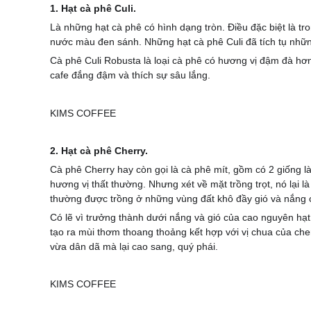
1. Hạt cà phê Culi.
Là những hạt cà phê có hình dạng tròn. Điều đặc biệt là t
nước màu đen sánh. Những hạt cà phê Culi đã tích tụ những
Cà phê Culi Robusta là loại cà phê có hương vị đậm đà hơn
cafe đắng đậm và thích sự sâu lắng.
2. Hạt cà phê Cherry.
Cà phê Cherry hay còn gọi là cà phê mít, gồm có 2 giống là
hương vị thất thường. Nhưng xét về mặt trồng trọt, nó lại l
thường được trồng ở những vùng đất khô đầy gió và nắng
Có lẽ vì trưởng thành dưới nắng và gió của cao nguyên hạt
tạo ra mùi thơm thoang thoảng kết hợp với vị chua của cher
vừa dân dã mà lại cao sang, quý phái.