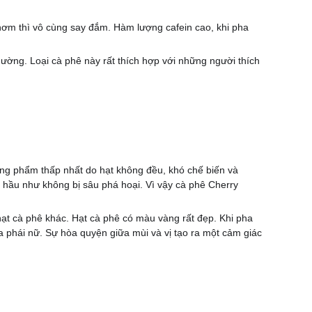
 thơm thì vô cùng say đắm. Hàm lượng cafein cao, khi pha
ường. Loại cà phê này rất thích hợp với những người thích
hương phẩm thấp nhất do hạt không đều, khó chế biến và
c, hầu như không bị sâu phá hoại. Vì vậy cà phê Cherry
hạt cà phê khác. Hạt cà phê có màu vàng rất đẹp. Khi pha
ủa phái nữ. Sự hòa quyện giữa mùi và vị tạo ra một cảm giác