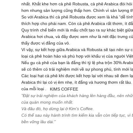
nhất. Khắt khe hơn cà phê Robusta, cà phê Arabica đòi hỏ
hơn nhưng sản lượng cũng thấp hơn. Chính vì sản lượng th
So với Arabica thì cà phê Robusta được xem là khá “dễ tín
thích hợp cho phái nam. Còn cà phê Arabica rất thơm, ít đắ
Quy trình chế biến mới là mấu chốt tạo ra sự khác biệt giữ
Arabica hơi chua, và đây được xem như là nét đặc trưng củ
thấy được vị đắng của vỏ.
Vì vậy, sự kết hợp giữa Arabica và Robusta sẽ tạo nên s
loại cà phê hoàn hảo và phù hợp với khẩu vị của người Việ
Nếu gu cà phê của bạn là đắng thì tỷ lệ pha trộn 30% Ara
sẽ có thêm có trải nghiệm mới về sự phong phú, tính mới l
Các loại hạt cà phê khi được kết hợp lại với nhau sẽ đem l
Arabica thì lại có vị êm nhẹ, ít đắng và hương thơm rất lâu
của mỗi loại
.
"Đặt sự trải nghiệm của khách hàng lên hàng đầu, nên nhữ
của quán mong muốn nhất.
Và đâu đó, họ dừng lại ở Kim's Coffee.
Có thể sau này hành trình tìm kiếm kia vẫn còn tiếp tục, vì 
bền vững lâu dài."