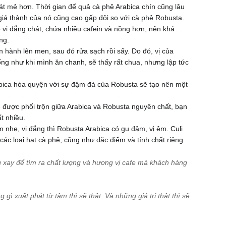
át mẻ hơn. Thời gian để quả cà phê Arabica chín cũng lâu
iá thành của nó cũng cao gấp đôi so với cà phê Robusta.
ó vị đắng chát, chứa nhiều cafein và nồng hơn, nên khá
ng.
n hành lên men, sau đó rửa sạch rồi sấy. Do đó, vị của
ống như khi mình ăn chanh, sẽ thấy rất chua, nhưng lập tức
abica hòa quyện với sự đậm đà của Robusta sẽ tạo nên một
 được phối trộn giữa Arabica và Robusta nguyên chất, bạn
t nhiều.
 nhẹ, vị đắng thì Robusta Arabica có gu đậm, vị êm. Culi
 các loại hạt cà phê, cũng như đặc điểm và tính chất riêng
 xay để tìm ra chất lượng và hương vị cafe mà khách hàng
ì xuất phát từ tâm thì sẽ thật. Và những giá trị thật thì sẽ