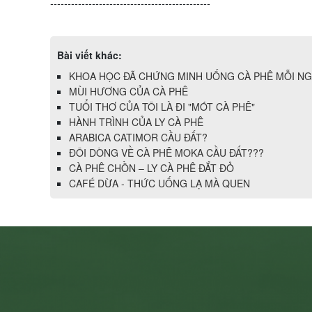
----------------------------------------------
Bài viết khác:
KHOA HỌC ĐÃ CHỨNG MINH UỐNG CÀ PHÊ MỖI NG
MÙI HƯƠNG CỦA CÀ PHÊ
TUỔI THƠ CỦA TÔI LÀ ĐI "MÓT CÀ PHÊ"
HÀNH TRÌNH CỦA LY CÀ PHÊ
ARABICA CATIMOR CẦU ĐẤT?
ĐÔI DÒNG VỀ CÀ PHÊ MOKA CẦU ĐẤT???
CÀ PHÊ CHỒN – LY CÀ PHÊ ĐẮT ĐỎ
CAFÉ DỪA - THỨC UỐNG LẠ MÀ QUEN