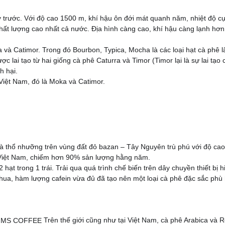
 trước. Với độ cao 1500 m, khí hậu ôn đới mát quanh năm, nhiệt độ cự
chất lượng cao nhất cả nước. Địa hình càng cao, khí hậu càng lạnh hơn
và Catimor. Trong đó Bourbon, Typica, Mocha là các loại hạt cà phê lâu
c lai tạo từ hai giống cà phê Caturra và Timor (Timor lại là sự lai tạo
h hại.
i Việt Nam, đó là Moka và Catimor.
 và thổ nhưỡng trên vùng đất đỏ bazan – Tây Nguyên trù phú với độ cao
ở Việt Nam, chiếm hơn 90% sản lượng hằng năm.
ạt trong 1 trái. Trải qua quá trình chế biến trên dây chuyền thiết bị 
hua, hàm lượng cafein vừa đủ đã tạo nên một loại cà phê đặc sắc phù 
Trên thế giới cũng như tại Việt Nam, cà phê Arabica và R