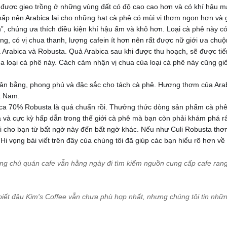
i được gieo trồng ở những vùng đất có độ cao cao hơn và có khí hậu m
ấp nên Arabica lại cho những hạt cà phê có mùi vị thơm ngon hơn và g
h”, chúng ưa thích điều kiện khí hậu ấm và khô hơn. Loại cà phê này c
ng, có vị chua thanh, lượng cafein ít hơn nên rất được nữ giới ưa chuộ
a Arabica và Robusta. Quả Arabica sau khi được thu hoạch, sẽ được tiế
a loại cà phê này. Cách cảm nhận vị chua của loại cà phê này cũng gi
ự cân bằng, phong phú và đặc sắc cho tách cà phê. Hương thơm của Ar
t Nam.
bica 70% Robusta là quá chuẩn rồi. Thưởng thức dòng sản phẩm cà phê
ạ và cực kỳ hấp dẫn trong thế giới cà phê mà bạn còn phải khám phá rấ
ại cho bạn từ bất ngờ này đến bất ngờ khác. Nếu như Culi Robusta thơm
. Hi vọng bài viết trên đây của chúng tôi đã giúp các bạn hiểu rõ hơn về
ng chủ quán cafe vẫn hằng ngày đi tìm kiếm nguồn cung cấp cafe rang
biết đâu Kim's Coffee
vẫn chưa phù hợp nhất, nhưng chúng tôi tin những g