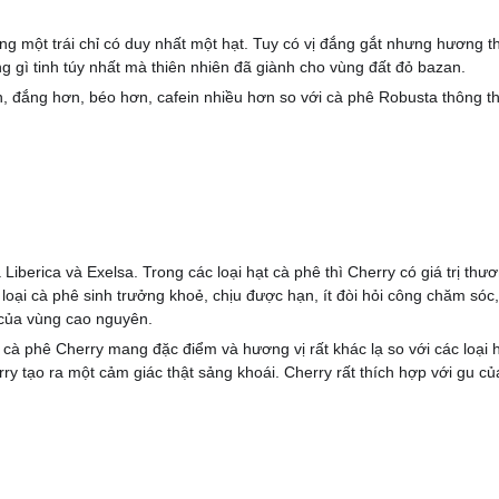
rong một trái chỉ có duy nhất một hạt. Tuy có vị đắng gắt nhưng hương
 gì tinh túy nhất mà thiên nhiên đã giành cho vùng đất đỏ bazan.
, đắng hơn, béo hơn, cafein nhiều hơn so với cà phê Robusta thông th
 Liberica và Exelsa. Trong các loại hạt cà phê thì Cherry có giá trị t
à loại cà phê sinh trưởng khoẻ, chịu được hạn, ít đòi hỏi công chăm só
 của vùng cao nguyên.
 cà phê Cherry mang đặc điểm và hương vị rất khác lạ so với các loại 
ry tạo ra một cảm giác thật sảng khoái. Cherry rất thích hợp với gu c